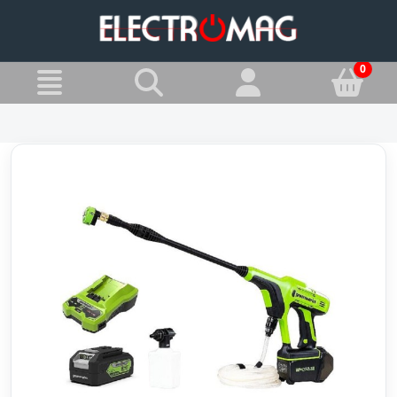
»
Jesteś w:
Myjki ciśnieniowe