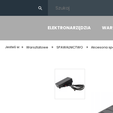
ELEKTRONARZĘDZIA
WAR
»
»
»
Jesteś w:
Warsztatowe
SPAWALNICTWO
Akcesoria sp