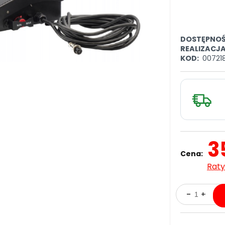
DOSTĘPNOŚ
REALIZACJ
KOD:
00721
3
Cena:
Raty