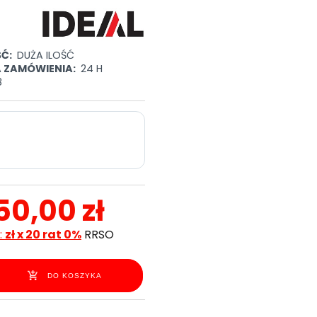
Ć:
DUŻA ILOŚĆ
A ZAMÓWIENIA:
24 H
8
50,00 zł
:
zł x 20 rat 0%
RRSO
DO KOSZYKA