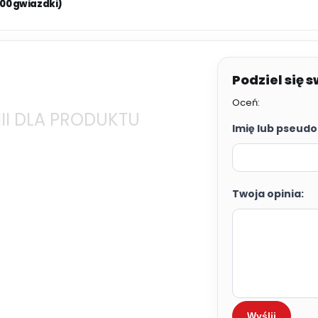
.00 gwiazdki)
Oceń:
II DLA PRODUKTU
Imię lub pseudo
Twoja opinia:
Wyślij