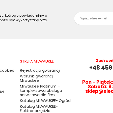
szy, którego powiadomimy o
może być wykorzystany przy
Zadzwoń 
STREFA MILWAUKEE
+48 459
 cookies
Rejestracja gwarancji
Warunki gwarancji
Milwaukee
Pon - Piątek:
Sobota: 8:
Milwaukee Platinum –
kompleksowa obsługa
sklep@ele
ści
serwisowa dla firm
Katalog MILWAUKEE- Ogród
Katalog MILWAUKEE-
Elektronarzędzia