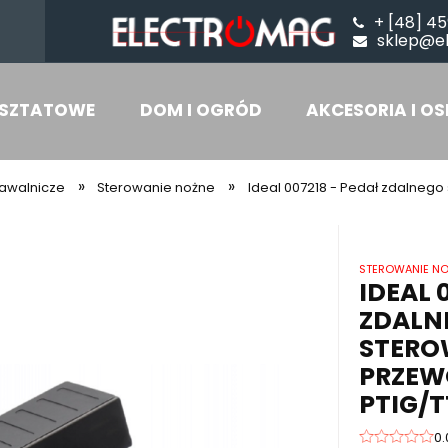
+ [48] 45
sklep@e
SZTATOWE
DOM I OGRÓD
AKCESORIA I OS
»
»
awalnicze
Sterowanie nożne
Ideal 007218 - Pedał zdalneg
STEROWANIE N
IDEAL 
ZDALN
STERO
PRZEW
PTIG/T
0.