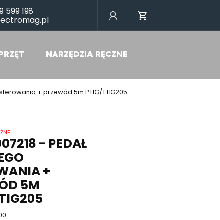
9 599 198
lectromag.pl
PRZĘT
NARZĘDZIA RĘCZNE
o sterowania + przewód 5m PTIG/TTIG205
OŻNE
007218 - PEDAŁ
EGO
WANIA +
ÓD 5M
TIG205
00