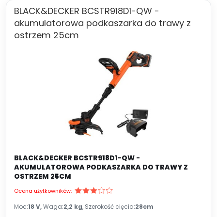
BLACK&DECKER BCSTR918D1-QW -
akumulatorowa podkaszarka do trawy z
ostrzem 25cm
BLACK&DECKER BCSTR918D1-QW -
AKUMULATOROWA PODKASZARKA DO TRAWY Z
OSTRZEM 25CM
Ocena użytkowników:
Moc:
18 V,
Waga:
2,2 kg
, Szerokość cięcia:
28cm