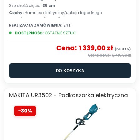
Szerokość cięcia:
35 cm
Cechy:
Hamulec elektryczny,funkcja łagodnego
rozruchu,bezszczotkowy silnik
REALIZACJA ZAMÓWIENIA:
24 H
DOSTĘPNOŚĆ:
OSTATNIE SZTUKI
Cena:
1 339,00 zł
2 418,00 zł
DO KOSZYKA
MAKITA UR3502 - Podkaszarka elektryczna
-30%