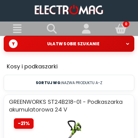
UŁATW SOBIE SZUKANIE
Kosy i podkaszarki
SORTUJ WG:
NAZWA PRODUKTU A-Z
GREENWORKS ST24B218-01 - Podkaszarka
akumulatorowa 24 V
-21%