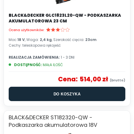
BLACK&DECKER GLC1823L20-QW - PODKASZARKA
AKUMULATOROWA 23 CM
Ocena użytkowników:
Moc:
18 V
, Waga:
2,4 kg
, Szerokość cięcia:
23cm
Cechy: teleskopowa rękojeść
REALIZACJA ZAMÓWIENIA:
1 - 3 DNI
DOSTĘPNOŚĆ:
MAŁA ILOŚĆ
Cena:
514,00 zł
DO KOSZYKA
BLACK&DECKER ST182320-QW -
Podkaszarka akumulatorowa 18V