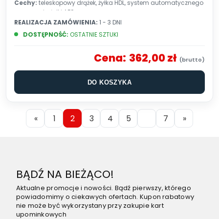
Cechy:
teleskopowy drążek, żyłka HDL, system automatycznego
wysuwania żyłki AFS
REALIZACJA ZAMÓWIENIA:
1 - 3 DNI
DOSTĘPNOŚĆ:
OSTATNIE SZTUKI
Cena:
362,00 zł
DO KOSZYKA
«
1
2
3
4
5
7
»
BĄDŹ NA BIEŻĄCO!
Aktualne promocje i nowości. Bądź pierwszy, którego
powiadomimy o ciekawych ofertach. Kupon rabatowy
nie może być wykorzystany przy zakupie kart
upominkowych