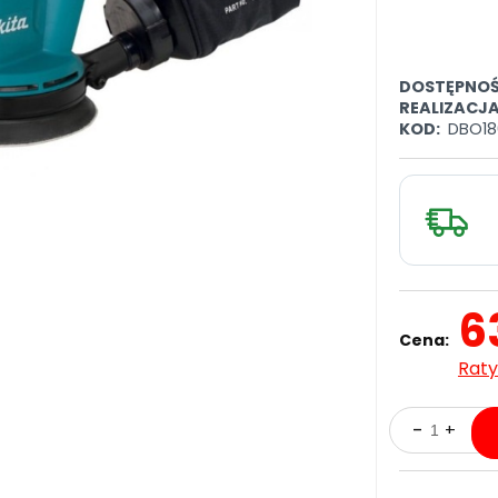
DOSTĘPNOŚ
REALIZACJ
KOD:
DBO18
6
Cena:
Raty