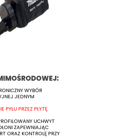
I MIMOŚRODOWEJ:
TRONICZNY WYBÓR
YJNEJ JEDNYM
E PYŁU PRZEZ PŁYTĘ
PROFILOWANY UCHWYT
 DŁONI ZAPEWNIAJĄC
T ORAZ KONTROLĘ PRZY