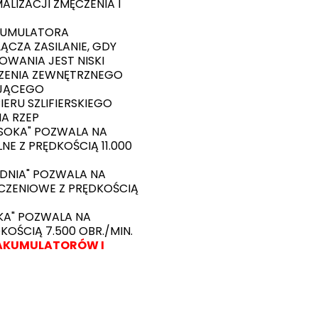
ALIZACJI ZMĘCZENIA I
KUMULATORA
CZA ZASILANIE, GDY
WANIA JEST NISKI
ZENIA ZEWNĘTRZNEGO
AJĄCEGO
ERU SZLIFIERSKIEGO
A RZEP
YSOKA" POZWALA NA
E Z PRĘDKOŚCIĄ 11.000
EDNIA" POZWALA NA
CZENIOWE Z PRĘDKOŚCIĄ
SKA" POZWALA NA
KOŚCIĄ 7.500 OBR./MIN.
AKUMULATORÓW I