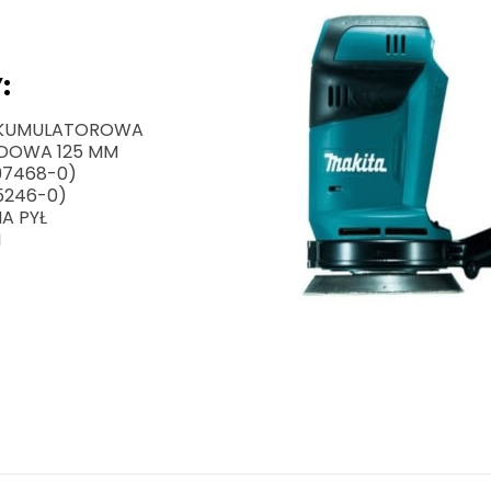
:
 AKUMULATOROWA
ODOWA 125 MM
197468-0)
5246-0)
A PYŁ
I