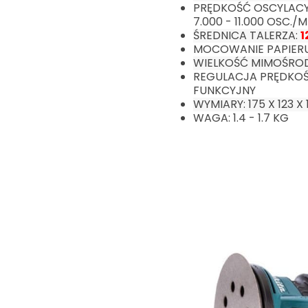
PRĘDKOŚĆ OSCYLACY
7.000 - 11.000 OSC./M
ŚREDNICA TALERZA:
1
MOCOWANIE PAPIERU
WIELKOŚĆ MIMOŚRO
REGULACJA PRĘDKOŚC
FUNKCYJNY
WYMIARY: 175 X 123 X
WAGA: 1.4 - 1.7 KG