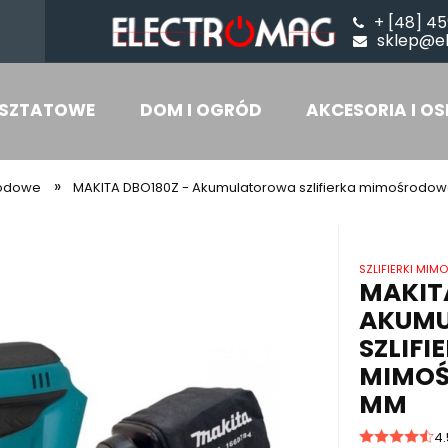
+ [48] 45
sklep@e
SZTATOWE
DOM I OGRÓD
AKCESORIA I OS
»
rodowe
MAKITA DBO180Z - Akumulatorowa szlifierka mimośrodow
SZLIFIERKI MI
MAKITA
AKUM
SZLIFI
MIMOŚ
MM
4.