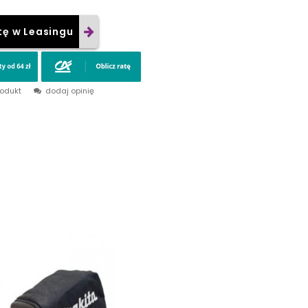
tę w Leasingu
rodukt
dodaj opinię