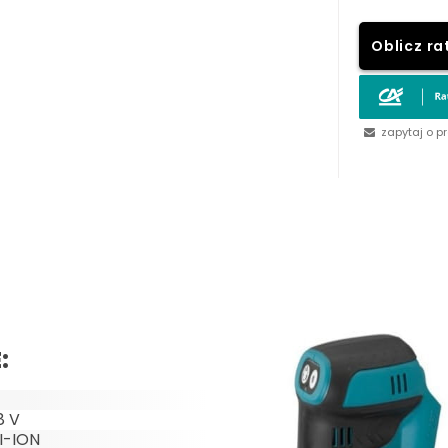
Oblicz ra
zapytaj o p
:
8 V
I-ION