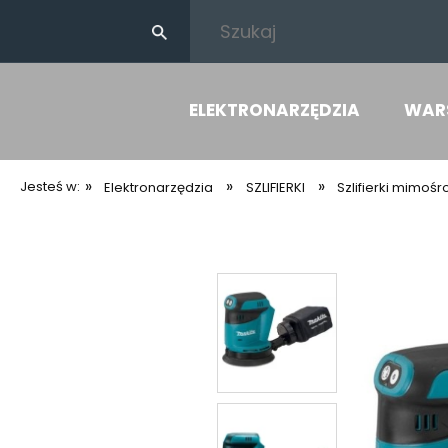
ELEKTRONARZĘDZIA
WAR
»
»
»
Jesteś w:
Elektronarzędzia
SZLIFIERKI
Szlifierki mimoś