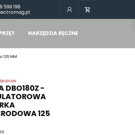
9 599 198
lectromag.pl
PRZĘT
NARZĘDZIA RĘCZNE
a 125 MM
MOŚRODOWE
 DBO180Z -
ULATOROWA
ERKA
RODOWA 125
50