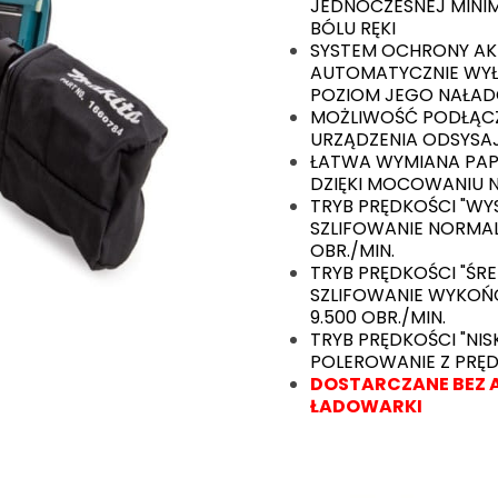
JEDNOCZESNEJ MINIM
BÓLU RĘKI
SYSTEM OCHRONY A
AUTOMATYCZNIE WYŁĄ
POZIOM JEGO NAŁADO
MOŻLIWOŚĆ PODŁĄC
URZĄDZENIA ODSYS
ŁATWA WYMIANA PAPI
DZIĘKI MOCOWANIU N
TRYB PRĘDKOŚCI "W
SZLIFOWANIE NORMALN
OBR./MIN.
TRYB PRĘDKOŚCI "ŚR
SZLIFOWANIE WYKOŃ
9.500 OBR./MIN.
TRYB PRĘDKOŚCI "NI
POLEROWANIE Z PRĘD
DOSTARCZANE BEZ 
ŁADOWARKI