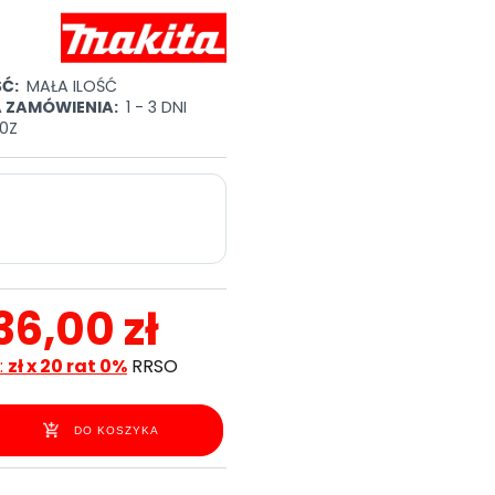
Ć:
MAŁA ILOŚĆ
A ZAMÓWIENIA:
1 - 3 DNI
0Z
36,00 zł
:
zł x 20 rat 0%
RRSO
DO KOSZYKA