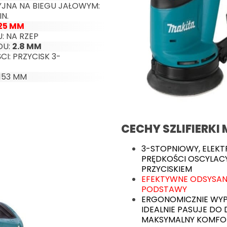
JNA NA BIEGU JAŁOWYM:
IN.
25 MM
: NA RZEP
DU:
2.8 MM
I: PRZYCISK 3-
 153 MM
CECHY SZLIFIERK
3-STOPNIOWY, ELEK
PRĘDKOŚCI OSCYLAC
PRZYCISKIEM
EFEKTYWNE ODSYSANI
PODSTAWY
ERGONOMICZNIE WY
IDEALNIE PASUJE DO
MAKSYMALNY KOMFOR