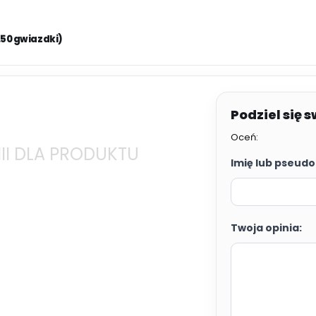
.50 gwiazdki)
Oceń:
II DLA PRODUKTU
Imię lub pseudo
Twoja opinia: