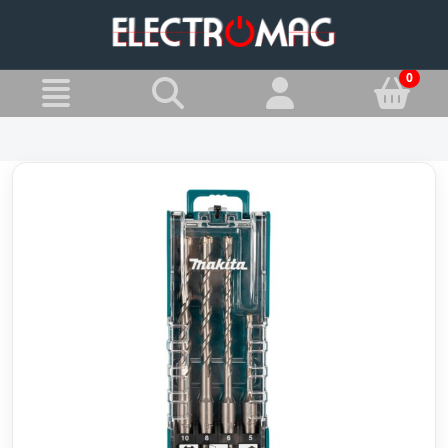
»
Jesteś w:
Wiertła