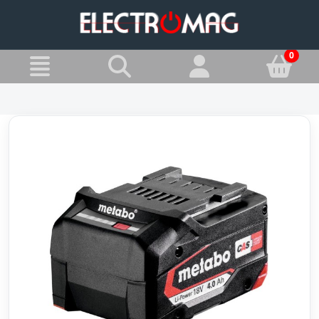
»
Jesteś w:
AKUMULATORY I ŁADOWARKI