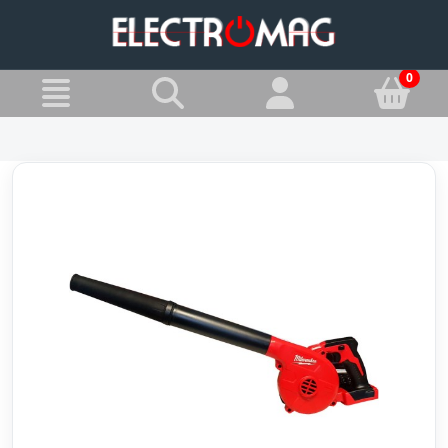
»
Jesteś w:
Dmuchawy akumulatorowe