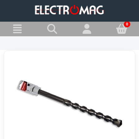
»
Jesteś w:
Wiertła