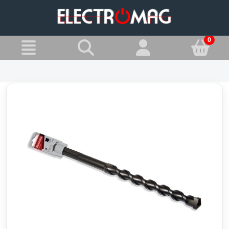
»
Jesteś w:
Wiertła