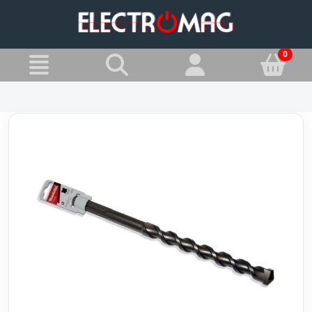
»
Jesteś w:
Wiertła