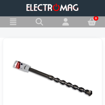
»
Jesteś w:
Wiertła