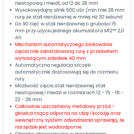
niestopową i miedź, od 12 do 28 mm
Wysokowydajny silnik 500 obr./min tnie 28 mm
rurę ze stali nierdzewnej w mniej niż 30 sekund
Do 90 cięć w stali nierdzewnej o grubości 15
mm przy użyciu jednego akumulatora M12™ 2,0
Ah
Mechanizm automatycznego blokowania
cięcia tnie zainstalowaną rurę z prześwitem
wynoszącym zaledwie 40 mm
Automatyczna regulacja szczęki
automatycznie dostosowują się do rozmiaru
rury
Możliwość cięcia stali nierdzewnej, stali
niestopowej i miedzi w rozmiarach 12 - 15 - 18 -
22 - 28 mm
Całkowicie uszczelniony metalowy przód –
głowica tnąca odporna na rdzę i korozję oraz
wewnętrzny system odwadniania sprawiają, że
narzędzie jest wodoodporne
Okienko obserwacyjne w mechanizmie