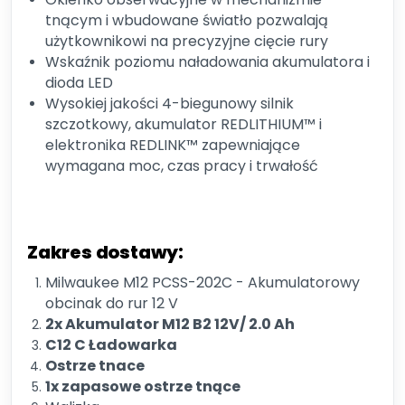
tnącym i wbudowane światło pozwalają
użytkownikowi na precyzyjne cięcie rury
Wskaźnik poziomu naładowania akumulatora i
dioda LED
Wysokiej jakości 4-biegunowy silnik
szczotkowy, akumulator REDLITHIUM™ i
elektronika REDLINK™ zapewniające
wymagana moc, czas pracy i trwałość
Zakres dostawy:
Milwaukee M12 PCSS-202C - Akumulatorowy
obcinak do rur 12 V
2x Akumulator M12 B2 12V/ 2.0 Ah
C12 C Ładowarka
Ostrze tnace
1x zapasowe ostrze tnące