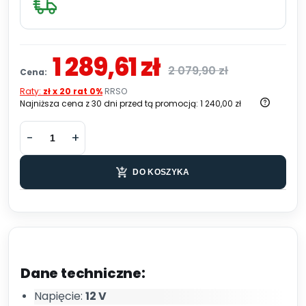
1 289,61 zł
2 079,90 zł
Cena:
Raty:
zł x 20 rat 0%
RRSO
Najniższa cena z 30 dni przed tą promocją:
1 240,00 zł
DO KOSZYKA
Dane techniczne:
Napięcie:
12 V