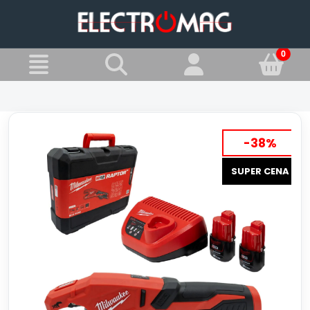
»
Jesteś w:
Przecinarki do rur
-38%
SUPER CENA