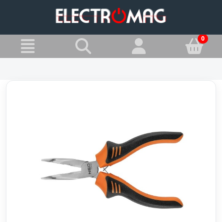
»
Jesteś w:
Kombinerki i szczypce