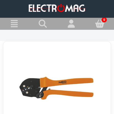
»
Jesteś w:
Kombinerki i szczypce