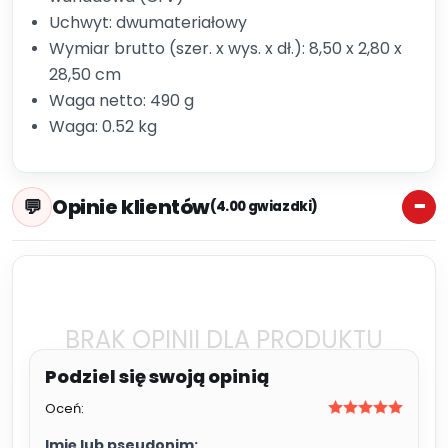
Uchwyt: dwumateriałowy
Wymiar brutto (szer. x wys. x dł.): 8,50 x 2,80 x
28,50 cm
Waga netto: 490 g
Waga: 0.52 kg
Opinie klientów
(4.00 gwiazdki)
BRAK OPINII DLA PRODUKTU
Oceń:
Imię lub pseudonim: