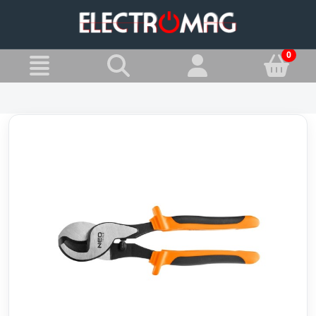
»
Jesteś w:
Kombinerki i szczypce