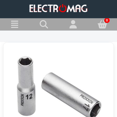
»
Jesteś w:
Nasadki i grzechotki