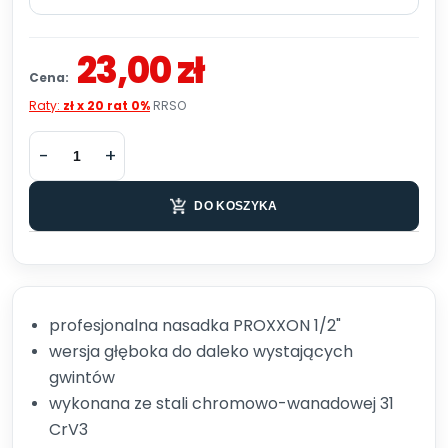
23,00 zł
Cena:
Raty:
zł x 20 rat 0%
RRSO
DO KOSZYKA
profesjonalna nasadka PROXXON 1/2"
wersja głęboka do daleko wystających
gwintów
wykonana ze stali chromowo-wanadowej 31
CrV3