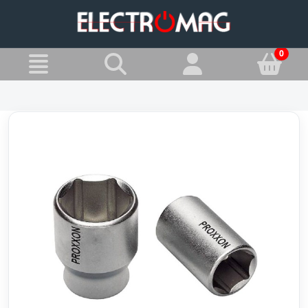
»
Jesteś w:
Nasadki i grzechotki