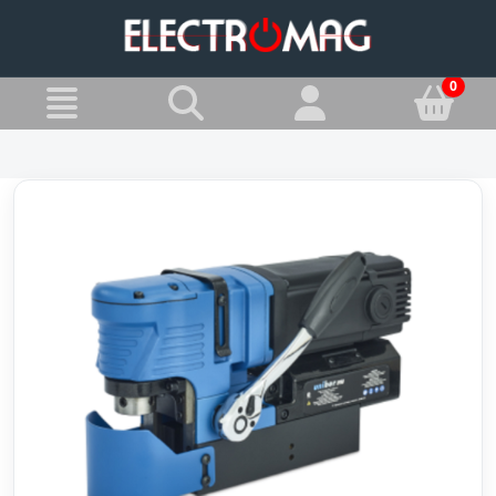
»
Jesteś w:
Wiertarki magnetyczne