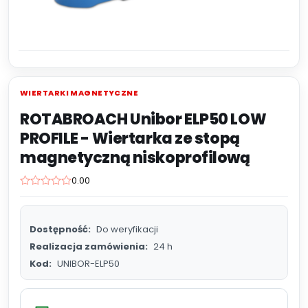
WIERTARKI MAGNETYCZNE
ROTABROACH Unibor ELP50 LOW
PROFILE - Wiertarka ze stopą
magnetyczną niskoprofilową
0.00
Dostępność:
Do weryfikacji
Realizacja zamówienia:
24 h
Kod:
UNIBOR-ELP50