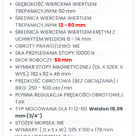
GŁĘBOKOŚĆ WIERCENIA WIERTŁEM
TREPANACYJNYM: 50 mm
ŚREDNICA WIERCENIA WIERTŁEM
TREPANACYJNYM:
12 - 50 mm
ŚREDNICA WIERCENIA WIERTŁEM KRĘTYM Z
UCHWYTEM WELDON: 6 - 14 mm
OBROTY PRAWO/LEWO: NIE
SIŁA PRZYLEGANIA STOPY: 10000 N
SKOK ROBOCZY:
50 mm
WYMIAR STOPY MAGNETYCZNEJ (DŁ. X SZER. X
WYS.): 192 x 82 x 46 mm
PRĘDKOŚĆ OBROTOWA (BEZ OBCIĄŻANIA) I
BIEG: 250 - 500 obr/min
PŁYNNA REGULACJA PRĘDKOŚCI OBROTOWEJ:
TAK
TYP MOCOWANIA DLA FI 12-60:
Weldon 19,05
mm (3/4″)
STOŻEK MORSEA: NIE
WYMIARY: ( D x S x W): 335 X 100 x 179 mm