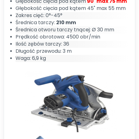
Głębokość cięcia pod kątem
90˚ max 75 mm
Głębokość cięcia pod kątem 45˚ max 55 mm
Zakres cięć: 0°-45°
Średnica tarczy:
210 mm
Średnica otworu tarczy tnącej: Ø 30 mm
Prędkość obrotowa: 4500 obr/min
Ilość zębów tarczy: 36
Długość przewodu: 3 m
Waga: 6,9 kg