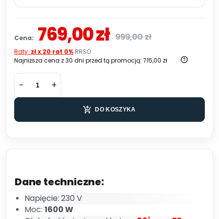
769,00 zł
999,00 zł
Cena:
Raty:
zł x 20 rat 0%
RRSO
Najniższa cena z 30 dni przed tą promocją:
715,00 zł
DO KOSZYKA
Dane techniczne:
Napięcie: 230 V
Moc:
1600 W