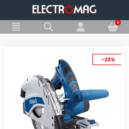
»
Jesteś w:
Pilarki tarczowe
-23%