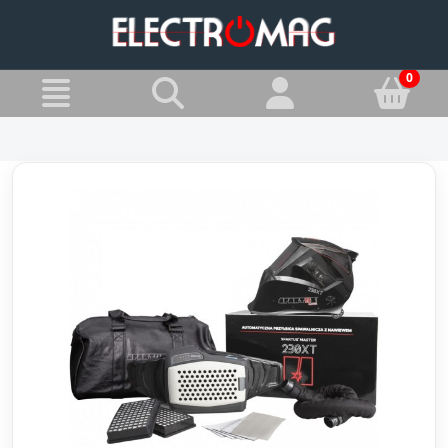
»
Jesteś w:
Przyłbice spawalnicze