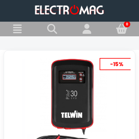
»
Jesteś w:
Prostowniki 24 V
-15%