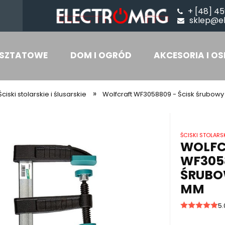
+ [48] 45
sklep@e
SZTATOWE
DOM I OGRÓD
AKCESORIA I OS
»
Ściski stolarskie i ślusarskie
Wolfcraft WF3058809 - Ścisk śrubow
ŚCISKI STOLARSK
WOLFC
WF3058
ŚRUBOW
MM
5.