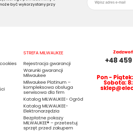
może być wykorzystany przy
Zadzwoń 
STREFA MILWAUKEE
+48 459
 cookies
Rejestracja gwarancji
Warunki gwarancji
Milwaukee
Pon - Piątek:
Sobota: 8:
Milwaukee Platinum –
kompleksowa obsługa
sklep@ele
ści
serwisowa dla firm
Katalog MILWAUKEE- Ogród
Katalog MILWAUKEE-
Elektronarzędzia
Bezpłatne pokazy
MILWAUKEE® – przetestuj
sprzęt przed zakupem