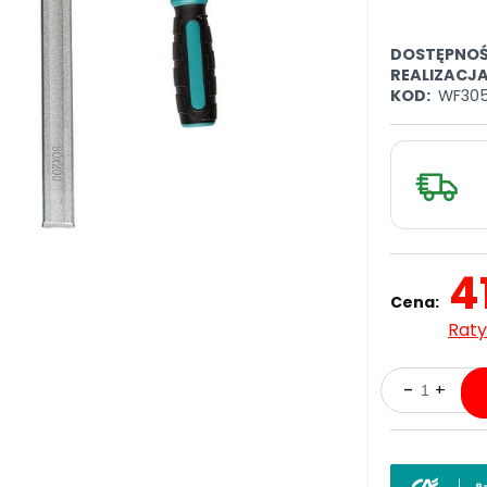
DOSTĘPNOŚ
REALIZACJ
KOD:
WF30
4
Cena:
Raty