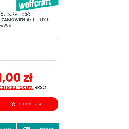
Ć:
DUŻA ILOŚĆ
A ZAMÓWIENIA:
1 - 3 DNI
58809
1,00 zł
:
zł x 20 rat 0%
RRSO
DO KOSZYKA