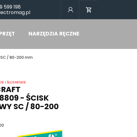
9 599 198
lectromag.pl
PRZĘT
NARZĘDZIA RĘCZNE
y SC / 80-200 mm
IE I ŚLUSARSKIE
RAFT
809 - ŚCISK
Y SC / 80-200
00