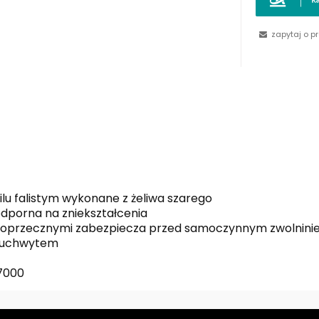
zapytaj o p
ilu falistym wykonane z żeliwa szarego
odporna na zniekształcenia
poprzecznymi zabezpiecza przed samoczynnym zwolninie
m uchwytem
37000