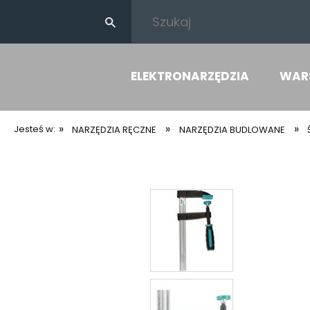
ELEKTRONARZĘDZIA
WAR
»
»
»
Jesteś w:
NARZĘDZIA RĘCZNE
NARZĘDZIA BUDLOWANE