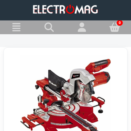
»
Jesteś w:
Piły ukośne