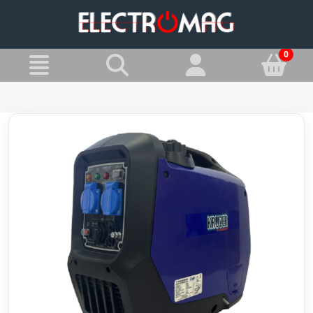
»
Jesteś w:
AGREGATY PRĄDOTWÓRCZE