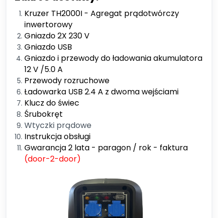
Kruzer TH2000I - Agregat prądotwórczy
inwertorowy
Gniazdo 2X 230 V
Gniazdo USB
Gniazdo i przewody do ładowania akumulatora
12 V /5.0 A
Przewody rozruchowe
Ładowarka USB 2.4 A z dwoma wejściami
Klucz do świec
Śrubokręt
Wtyczki prądowe
Instrukcja obsługi
Gwarancja 2 lata - paragon / rok - faktura
(door-2-door)