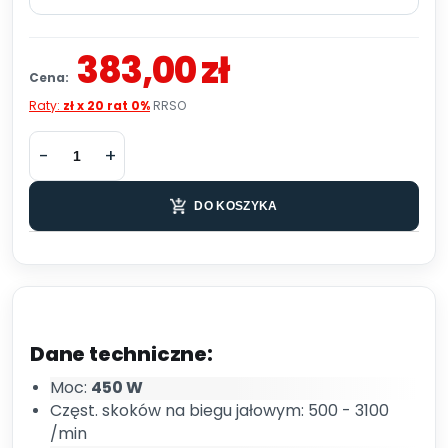
383,00 zł
Cena:
Raty:
zł x 20 rat 0%
RRSO
DO KOSZYKA
Dane techniczne:
Moc:
450 W
Częst. skoków na biegu jałowym: 500 - 3100
/min