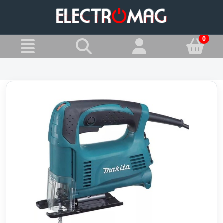
»
Jesteś w:
Wyrzynarki