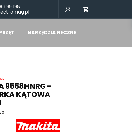
9 599 198
lectromag.pl
PRZĘT
NARZĘDZIA RĘCZNE
OWE
A 9558HNRG -
IERKA KĄTOWA
M
50