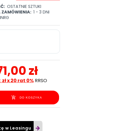
Ć:
OSTATNIE SZTUKI
A ZAMÓWIENIA:
1 - 3 DNI
HNRG
71,00 zł
:
zł x 20 rat 0%
RRSO
DO KOSZYKA
tę w Leasingu