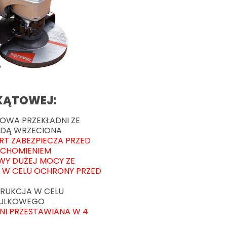
 KĄTOWEJ:
OWA PRZEKŁADNI ZE
DĄ WRZECIONA
RT ZABEZPIECZA PRZED
CHOMIENIEM
WY DUŻEJ MOCY ZE
Ą W CELU OCHRONY PRZED
RUKCJA W CELU
KULKOWEGO
I PRZESTAWIANA W 4