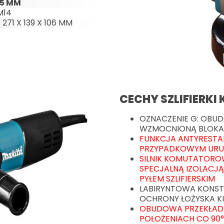
25 MM
M14
 271 X 139 X 106 MM
CECHY SZLIFIERKI
OZNACZENIE G: OBUD
WZMOCNIONĄ BLOKA
FUNKCJA ANTYRESTA
PRZYPADKOWYM URU
SILNIK KOMUTATORO
SPECJALNĄ IZOLACJ
PYŁEM SZLIFIERSKIM
LABIRYNTOWA KONST
OCHRONY ŁOŻYSKA 
OBUDOWA PRZEKŁADN
POŁOŻENIACH CO 90°