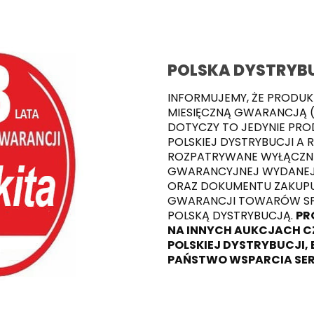
POLSKA DYSTRYB
INFORMUJEMY, ŻE PRODUK
MIESIĘCZNĄ GWARANCJĄ (
DOTYCZY TO JEDYNIE PR
POLSKIEJ DYSTRYBUCJI A 
ROZPATRYWANE WYŁĄCZNI
GWARANCYJNEJ WYDANEJ 
ORAZ DOKUMENTU ZAKUPU.
GWARANCJI TOWARÓW SP
POLSKĄ DYSTRYBUCJĄ.
PR
NA INNYCH AUKCJACH CZ
POLSKIEJ DYSTRYBUCJI, 
PAŃSTWO WSPARCIA SER