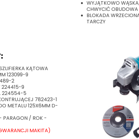
WYJĄTKOWO WĄSKA, 
CHWYCIĆ OBUDOWA
BLOKADA WRZECIONA
TARCZY
:
SZLIFIERKA KĄTOWA
M 123099-9
489-2
 224415-9
A 224554-5
KONTRUJĄCEJ 782423-1
 DO METALU 125X6MM D-
- PARAGON / ROK -
GWARANCJI MAKITA)