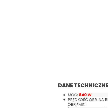
DANE TECHNICZNE
MOC:
840 W
PRĘDKOŚĆ OBR. NA B
OBR./MIN