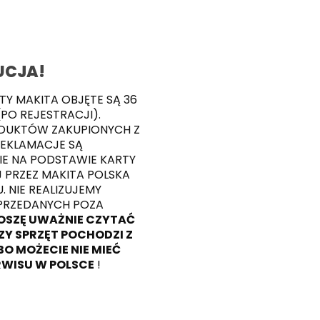
UCJA!
TY MAKITA OBJĘTE SĄ 36
PO REJESTRACJI).
ODUKTÓW ZAKUPIONYCH Z
REKLAMACJE SĄ
E NA PODSTAWIE KARTY
PRZEZ MAKITA POLSKA
 NIE REALIZUJEMY
RZEDANYCH POZA
OSZĘ UWAŻNIE CZYTAĆ
Y SPRZĘT POCHODZI Z
BO MOŻECIE NIE MIEĆ
WISU W POLSCE
!