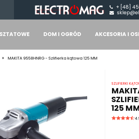
+ [48] 45
sklep@e
SZTATOWE
DOM I OGRÓD
AKCESORIA I OS
»
MAKITA 9558HNRG - Szlifierka kątowa 125 MM
SZLIFIERKI KĄT
MAKIT
SZLIF
125 M
4.