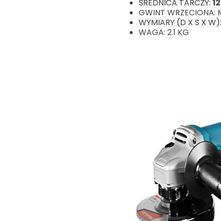
ŚREDNICA TARCZY:
1
GWINT WRZECIONA: 
WYMIARY (D X S X W):
WAGA: 2.1 KG