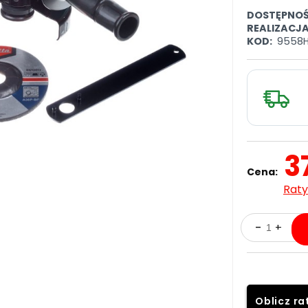
DOSTĘPNOŚ
REALIZACJ
KOD:
9558
3
Cena:
Raty
Oblicz ra