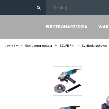
ELEKTRONARZĘDZIA
WAR
»
»
»
Jesteś w:
Elektronarzędzia
SZLIFIERKI
Szlifierki kątowe