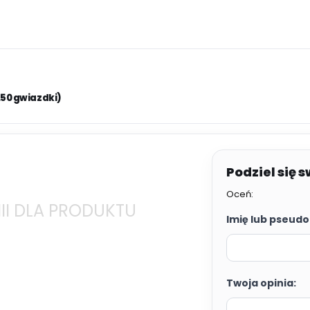
.50 gwiazdki)
Oceń:
II DLA PRODUKTU
Imię lub pseudo
Twoja opinia: