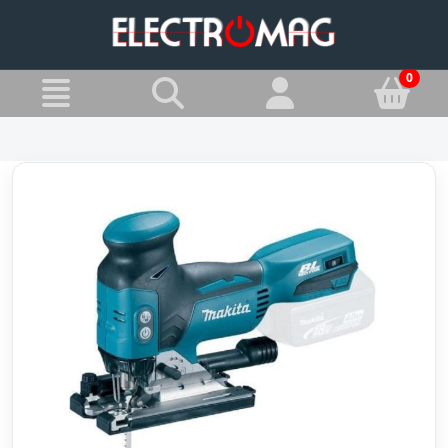
»
Jesteś w:
Wyrzynarki