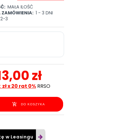
Ć:
MAŁA ILOŚĆ
A ZAMÓWIENIA:
1 - 3 DNI
72-3
13,00 zł
:
zł x 20 rat 0%
RRSO
DO KOSZYKA
tę w Leasingu