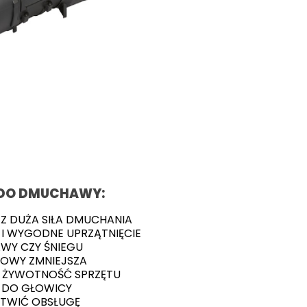
 DO DMUCHAWY
:
AZ DUŻA SIŁA DMUCHANIA
 I WYGODNE UPRZĄTNIĘCIE
AWY CZY ŚNIEGU
OWY ZMNIEJSZA
A ŻYWOTNOŚĆ SPRZĘTU
 DO GŁOWICY
ATWIĆ OBSŁUGĘ