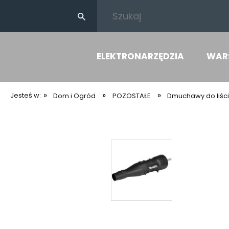
ELEKTRONARZĘDZIA
WAR
»
»
»
Jesteś w:
Dom i Ogród
POZOSTAŁE
Dmuchawy do liśc