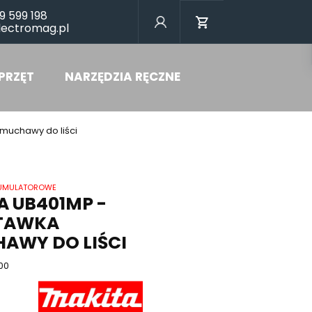
9 599 198
lectromag.pl
PRZĘT
NARZĘDZIA RĘCZNE
muchawy do liści
UMULATOROWE
A UB401MP -
TAWKA
AWY DO LIŚCI
00