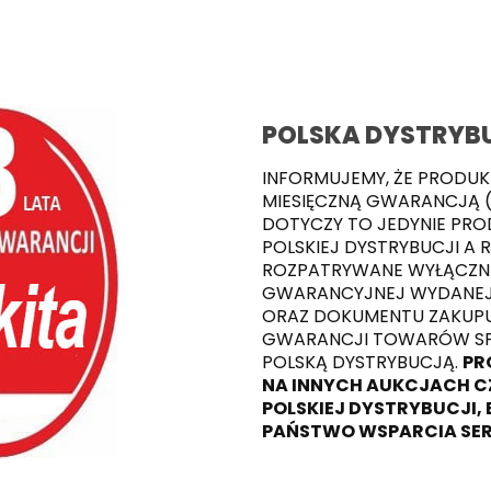
POLSKA DYSTRYBU
INFORMUJEMY, ŻE PRODUK
MIESIĘCZNĄ GWARANCJĄ (
DOTYCZY TO JEDYNIE PR
POLSKIEJ DYSTRYBUCJI A 
ROZPATRYWANE WYŁĄCZNI
GWARANCYJNEJ WYDANEJ 
ORAZ DOKUMENTU ZAKUPU.
GWARANCJI TOWARÓW SP
POLSKĄ DYSTRYBUCJĄ.
PR
NA INNYCH AUKCJACH CZ
POLSKIEJ DYSTRYBUCJI, 
PAŃSTWO WSPARCIA SER