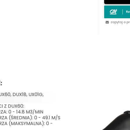
zapytaj o p
E
:
X60, DUX18, UX01G,
 Z DUX60:
A: 0 - 14.8 M3/MIN
A (ŚREDNIA): 0 - 49.1 M/S
ZA (MAKSYMALNA): 0 -