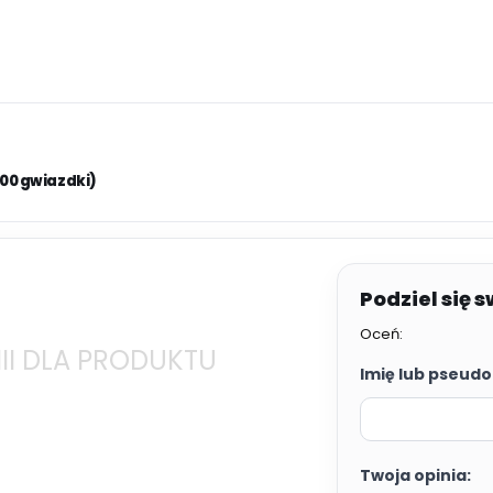
.00 gwiazdki)
Oceń:
II DLA PRODUKTU
Imię lub pseudo
Twoja opinia: