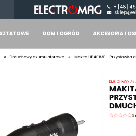
+ [48] 45
sklep@e
SZTATOWE
DOM I OGRÓD
AKCESORIA I OS
»
»
i
Dmuchawy akumulatorowe
Makita UB401MP - Przystawka d
DMUCHAWY AK
MAKIT
PRZYS
DMUCH
0.