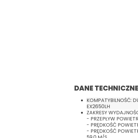
DANE TECHNICZN
KOMPATYBILNOŚĆ: DU
EX2650LH
ZAKRESY WYDAJNOŚCI
- PRZEPŁYW POWIETRZ
- PRĘDKOŚĆ POWIETRZ
- PRĘDKOŚĆ POWIETR
59.0 M/S