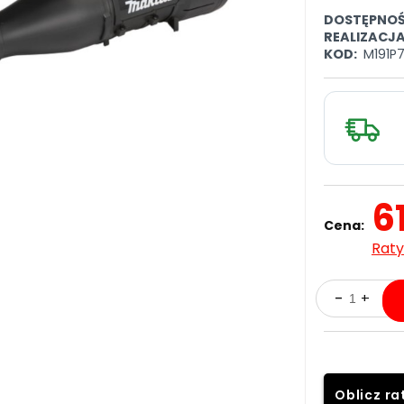
DOSTĘPNOŚ
REALIZACJ
KOD:
M191P
6
Cena:
Raty
Oblicz ra