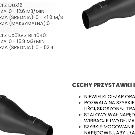
 Z DUX18:
A: 0 - 12.6 M3/MIN
A (ŚREDNIA): 0 - 41.8 M/S
RZA (MAKSYMALNA):0 -
 Z UX01G Z BL4040:
A: 0 - 15.8 M3/MIN
A (ŚREDNIA): 0 - 52.4
CECHY PRZYSTAWKI
NIEWIELKI CIĘŻAR OR
POZWALA NA SZYBKIE
LIŚCI, SKOSZONEJ TR
STALOWY WAŁ NAPĘD
WIBRACJE I WYDŁUŻ
SZYBKIE MOCOWANIE
NAPĘDOWEJ, ABY UŁ