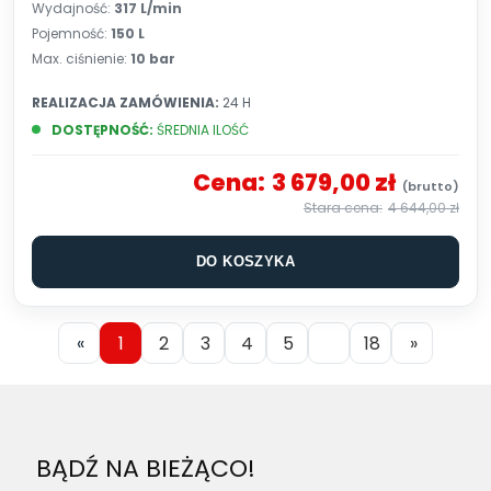
Wydajność:
317
L/min
Pojemność:
150 L
Max. ciśnienie:
10 bar
REALIZACJA ZAMÓWIENIA:
24 H
DOSTĘPNOŚĆ:
ŚREDNIA ILOŚĆ
Cena:
3 679,00 zł
4 644,00 zł
DO KOSZYKA
«
1
2
3
4
5
18
»
BĄDŹ NA BIEŻĄCO!