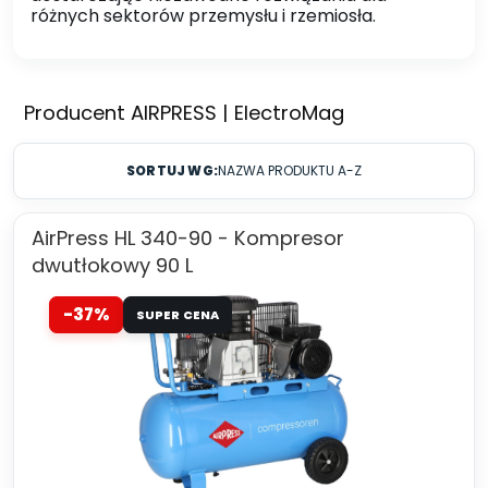
różnych sektorów przemysłu i rzemiosła.
Producent AIRPRESS | ElectroMag
SORTUJ WG:
NAZWA PRODUKTU A-Z
AirPress HL 340-90 - Kompresor
dwutłokowy 90 L
-37%
SUPER CENA