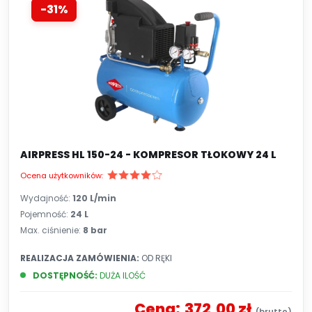
-31%
AIRPRESS HL 150-24 - KOMPRESOR TŁOKOWY 24 L
Ocena użytkowników:
Wydajność:
120
L/min
Pojemność:
24 L
Max. ciśnienie:
8 bar
REALIZACJA ZAMÓWIENIA:
OD RĘKI
DOSTĘPNOŚĆ:
DUŻA ILOŚĆ
Cena:
372,00 zł