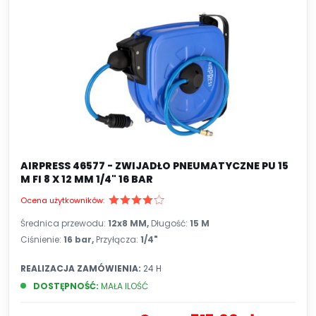
AIRPRESS 46577 - ZWIJADŁO PNEUMATYCZNE PU 15
M FI 8 X 12 MM 1/4" 16 BAR
Ocena użytkowników:
Średnica przewodu:
12x8 MM,
Długość:
15 M
Ciśnienie:
16 bar,
Przyłącza:
1/4"
REALIZACJA ZAMÓWIENIA:
24 H
DOSTĘPNOŚĆ:
MAŁA ILOŚĆ